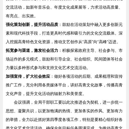
交流活动，如新年音乐会、年度文化成果展等，力求活动高质量、
有亮点、出实效。
强化策划创新，提升活动品质
：鼓励在活动策划中融入更多创新元
素和现代科技手段，打造更具时代感和吸引力的文化交流载体。深
入挖掘高青特色文化资源，推动文艺创作从“高原”向“高峰”迈进。
拓宽参与渠道，激发社会活力
：积极探索政府主导、社会参与、市
场运作的多元模式，鼓励和引导企业、社会组织、民间团体等社会
力量以多种形式参与和支持文化艺术交流活动。
加强宣传，扩大社会效应
：做好各项活动的后期、成果梳理和宣传
推广工作，充分利用各类媒体平台，讲好高青文化故事，传播高青
文化声音，提升文化活动的辐射力和美誉度。
会议强调，全局干部职工要以此次推进会为契机，进一步统一
思想、凝聚共识，以更加饱满的热情、更加务实的作风、更加有力
的举措，全力以赴抓好第四季度各项工作，特别是要精心组织好各
类文化艺术交流活动，确保全年目标任务圆满完成，为推动高青文