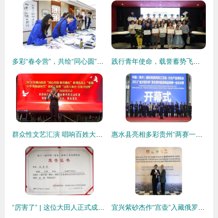
多彩“春令营”，共绘“同心圆”——记上合国家青年学生春令营团组来校交流之花絮
践行青年使命，载誉蓄势飞行——2023青少年国际文化人文艺术交流活动圆满成功
群众性文艺汇演 唱响百姓大舞台
惠水县亮相多彩贵州“两赛一会”与国际民族民间工艺品博览会 一场文化艺术的交流盛宴
“厉害了” | 这位大田人正式成为全国首个“国字号”文化艺术交流协会成员
宜兴紫砂杰作“宫壶”入藏俄罗斯国家博物馆，深化文化艺术交流