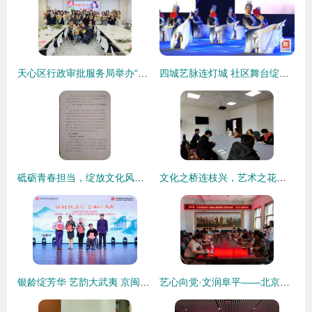
天心区行政审批服务局举办“春暖半边天，爱在审批局”职工花艺沙龙，以花为媒凝聚团队力量
四城艺脉连灯城 社区舞台绽华章——记自贡市第八届社区艺术节盛大开幕
砥砺青春担当，绽放文化风采——关于开展“我的肩膀能挑多重的担子”主题系列活动暨大学生文化艺术活动月的通知
文化之桥连枝兴，艺术之花绽峡江——记枝江市与兴山县文化馆成功开展文化交流活动
银龄绽芳华 艺韵大武夷 京闽乐龄文化艺术交流活动在北京正式启动
艺心向党·文润阜平——北京市房山区文联赴阜平开展主题党日暨文化交流活动侧记